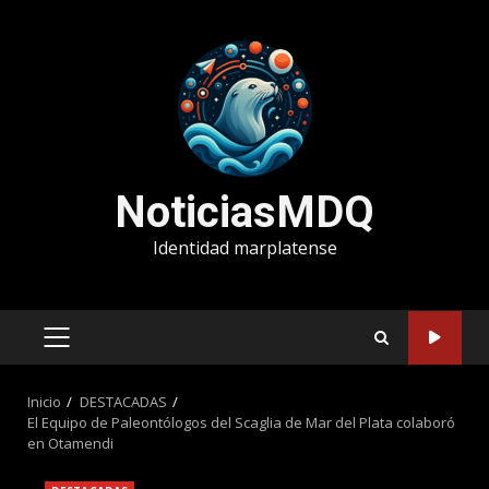
Saltar
al
contenido
NoticiasMDQ
Identidad marplatense
MENÚ
PRINCIPAL
Inicio
DESTACADAS
El Equipo de Paleontólogos del Scaglia de Mar del Plata colaboró
en Otamendi