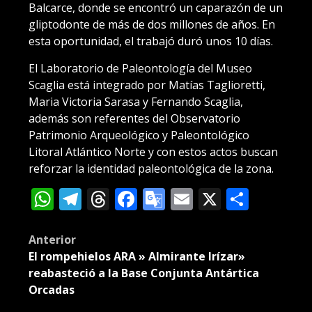
Balcarce, donde se encontró un caparazón de un
gliptodonte de más de dos millones de años. En
esta oportunidad, el trabajó duró unos 10 días.
El Laboratorio de Paleontología del Museo
Scaglia está integrado por Matías Taglioretti,
Maria Victoria Sarasa y Fernando Scaglia,
además son referentes del Observatorio
Patrimonio Arqueológico y Paleontológico
Litoral Atlántico Norte y con estos actos buscan
reforzar la identidad paleontológica de la zona.
WhatsApp
Telegram
Threads
Facebook
Google
Email
X
Compa
Translate
Post
Anterior
El rompehielos ARA » Almirante Irízar»
navigation
reabasteció a la Base Conjunta Antártica
Orcadas