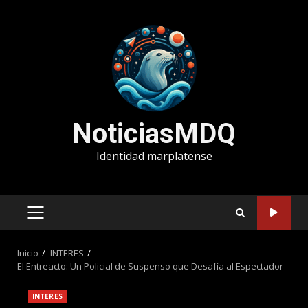
Saltar
al
contenido
NoticiasMDQ
Identidad marplatense
MENÚ
PRINCIPAL
Inicio
INTERES
El Entreacto: Un Policial de Suspenso que Desafía al Espectador
INTERES