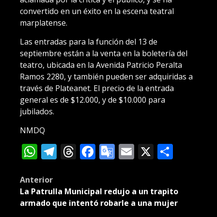
convertido en un éxito en la escena teatral
marplatense.
Las entradas para la función del 13 de
septiembre están a la venta en la boletería del
teatro, ubicada en la Avenida Patricio Peralta
Ramos 2280, y también pueden ser adquiridas a
través de Plateanet. El precio de la entrada
general es de $12.000, y de $10.000 para
jubilados.
NMDQ
WhatsApp
Telegram
Threads
Facebook
Google
Email
X
Compa
Translate
Post
Anterior
La Patrulla Municipal redujo a un trapito
navigation
armado que intentó robarle a una mujer