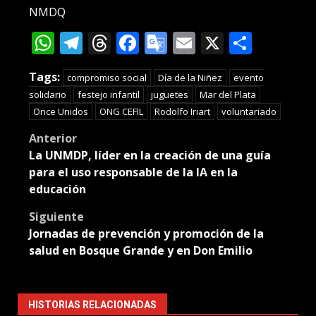
NMDQ
WhatsApp
Telegram
Threads
Facebook
Google
Email
X
Compa
Translate
Tags:
compromiso social
Día de la Niñez
evento
solidario
festejo infantil
juguetes
Mar del Plata
Once Unidos
ONG CEFIL
Rodolfo Iriart
voluntariado
Post
Anterior
La UNMDP, líder en la creación de una guía
navigation
para el uso responsable de la IA en la
educación
Siguiente
Jornadas de prevención y promoción de la
salud en Bosque Grande y en Don Emilio
HISTORIAS RELACIONADAS