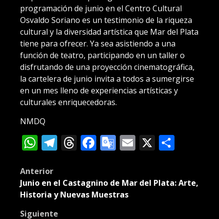
programación de junio en el Centro Cultural
Osvaldo Soriano es un testimonio de la riqueza
cultural y la diversidad artística que Mar del Plata
tiene para ofrecer. Ya sea asistiendo a una
función de teatro, participando en un taller o
disfrutando de una proyección cinematográfica,
la cartelera de junio invita a todos a sumergirse
en un mes lleno de experiencias artísticas y
culturales enriquecedoras.
NMDQ
WhatsApp
Telegram
Threads
Facebook
Google
Email
X
Compa
Translate
Post
Anterior
Junio en el Castagnino de Mar del Plata: Arte,
navigation
Historia y Nuevas Muestras
Siguiente