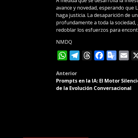
A medida que se desarrolla la invest
avance y novedad, esperando que L
haga justicia. La desaparición de 
profundamente a toda la sociedad, 
redoblar los esfuerzos para encont
NMDQ
WhatsApp
Telegram
Threads
Facebo
Goog
E
Tran
Post
Anterior
Prompts en la IA: El Motor Silenc
navigation
de la Evolución Conversacional