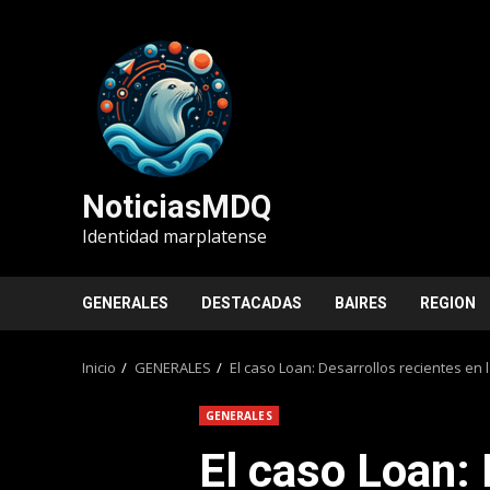
Saltar
al
contenido
NoticiasMDQ
Identidad marplatense
GENERALES
DESTACADAS
BAIRES
REGION
Inicio
GENERALES
El caso Loan: Desarrollos recientes en l
GENERALES
El caso Loan: 