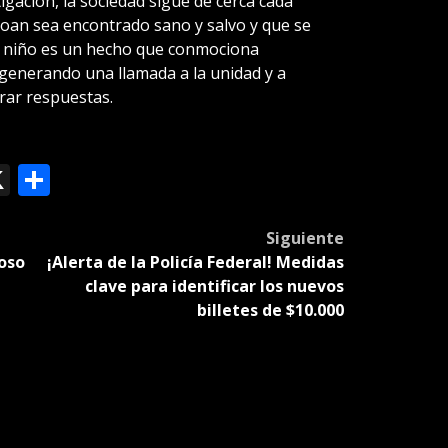
igación, la sociedad sigue de cerca cada
oan sea encontrado sano y salvo y que se
un niño es un hecho que conmociona
generando una llamada a la unidad y a
rar respuestas.
ok
le
mail
X
Compartir
slate
Siguiente
ioso
¡Alerta de la Policía Federal! Medidas
clave para identificar los nuevos
billetes de $10.000