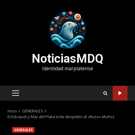
Saltar
al
contenido
NoticiasMDQ
Identidad marplatense
MENÚ
PRINCIPAL
Inicio
GENERALES
El básquet y Mar del Plata toda despiden al «Ruso» Muñoz
GENERALES