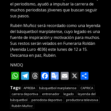
el periodismo, ayudó a impulsar la carrera de
muchos periodistas jóvenes que buscan seguir
sus pasos.
Rubén Muñoz será recordado como una leyenda
del básquetbol marplatense, cuyo legado es una
fuente de inspiración y motivación para muchos.
Sus restos serán velados en Funeraria Roldán
(Avenida Luro 4036) este lunes de 12 a 15.
Descansa en paz, Rubén.
NMDQ
WhatsApp
Telegram
Threads
Facebook
Google
Email
X
Compa
Translate
Tags:
APREBA
básquetbol marplatense
CAPRICA
carrera deportiva
entrenador
legado
leyenda del
básquetbol
periodista deportivo
productora televisiva
Rubén Muñoz