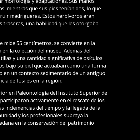
iar morfología y adaptaciones. Sus manos
s, mientras que sus pies tenían dos, lo que
truir madrigueras. Estos herbívoros eran
s traseras, una habilidad que les otorgaba
 mide 55 centímetros, se convierte en la
en la colección del museo. Además del
illas y una cantidad significativa de osículos
s bajo su piel que actuaban como una forma
jo en un contexto sedimentario de un antiguo
ncia de fósiles en la región.
ior en Paleontología del Instituto Superior de
articiparon activamente en el rescate de los
s inclemencias del tiempo y la llegada de la
munidad y los profesionales subraya la
dadana en la conservación del patrimonio