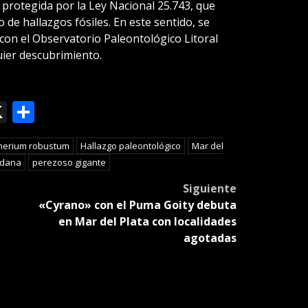
 protegida por la Ley Nacional 25.743, que
 de hallazgos fósiles. En este sentido, se
 con el Observatorio Paleontológico Litoral
uier descubrimiento.
ok
le
mail
X
Compartir
slate
herium robustum
Hallazgo paleontológico
Mar del
adana
perezoso gigante
Siguiente
«Cyrano» con el Puma Goity debuta
en Mar del Plata con localidades
agotadas