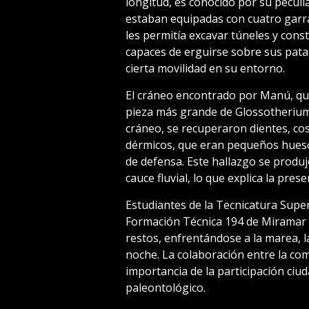
longitud, es conocido por su pecul
estaban equipadas con cuatro garra
les permitía excavar túneles y cons
capaces de erguirse sobre sus pata
cierta movilidad en su entorno.
El cráneo encontrado por Manú, que
pieza más grande de Glossotherium 
cráneo, se recuperaron dientes, cost
dérmicos, que eran pequeños hueso
de defensa. Este hallazgo se produ
cauce fluvial, lo que explica la prese
Estudiantes de la Tecnicatura Super
Formación Técnica 194 de Miramar p
restos, enfrentándose a la marea, la
noche. La colaboración entre la co
importancia de la participación ciu
paleontológico.