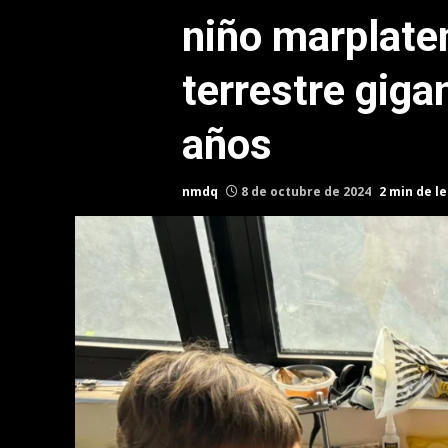
niño marplate
terrestre giga
años
nmdq
8 de octubre de 2024
2 min de l