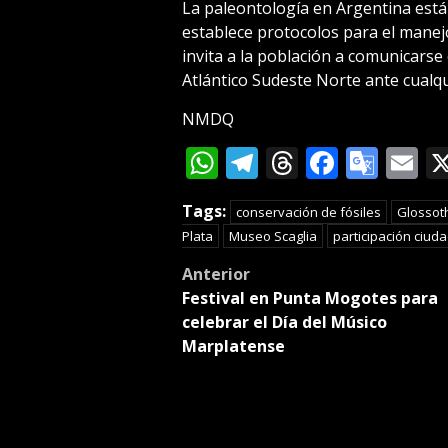
La paleontología en Argentina está
establece protocolos para el manejo
invita a la población a comunicarse
Atlántico Sudeste Norte ante cualq
NMDQ
WhatsApp
Telegram
Threads
Facebo
Goog
E
Tran
Tags:
conservación de fósiles
Glossot
Plata
Museo Scaglia
participación ciud
Post
Anterior
Festival en Punta Mogotes para
navigation
celebrar el Día del Músico
Marplatense