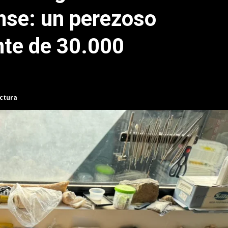
nse: un perezoso
nte de 30.000
ectura