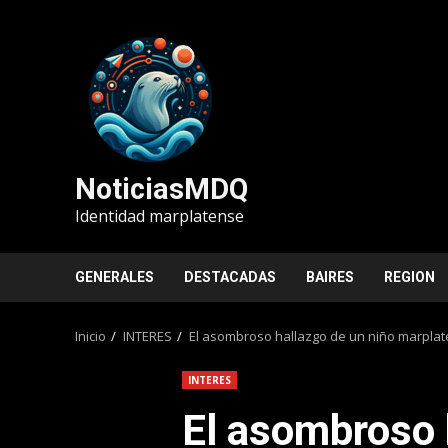
Saltar
al
contenido
NoticiasMDQ
Identidad marplatense
GENERALES
DESTACADAS
BAIRES
REGION
Inicio
INTERES
El asombroso hallazgo de un niño marplat
INTERES
El asombroso 