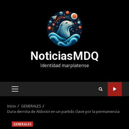
Saltar
al
contenido
NoticiasMDQ
Identidad marplatense
MENÚ
PRINCIPAL
Inicio
GENERALES
Dura derrota de Aldosivi en un partido clave por la permanencia
GENERALES