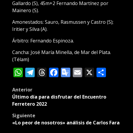
Gallardo (S), 45m+2 Fernando Martínez por
Mainero (S).
Amonestados: Sauro, Rasmussen y Castro (S);
Iritier y Silva (A).
Árbitro: Fernando Espinoza.
Cancha: José María Minella, de Mar del Plata.
(Télam)
WhatsApp
Telegram
Threads
Facebook
Google
Email
X
Compa
Translate
Post
Anterior
Último día para disfrutar del Encuentro
navigation
Ferretero 2022
Siguiente
«Lo peor de nosotros» análisis de Carlos Fara