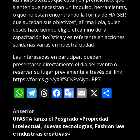
sienten que necesitan un impulso, herramientas,
o que no están encontrando la forma de HA-SER
que sucedan sus objetivos”, afirma Lola, quien
desde hace tiempo eligió el camino de la
capacitación holística y es referente en acciones
solidarias varias en nuestra ciudad.
Las interesadas en participar, pueden
presentarse directamente el día del evento o
reservar su lugar previamente a través del link
https://forms.gle/yX3fSCKPvAiyauPP7
WhatsApp
Telegram
Threads
Facebook
Google
Email
X
Compa
Translate
Post
Anterior
UFASTA lanza el Posgrado «Propiedad
navigation
intelectual, nuevas tecnologías, Fashion law
e industrias creativas»