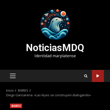
Saltar
al
contenido
NoticiasMDQ
Identidad marplatense
MENÚ
PRINCIPAL
Inicio
BAIRES
Diego Garciarena: «Las leyes se construyen dialogando»
BAIRES