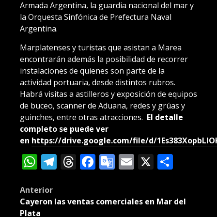
Armada Argentina, la guardia nacional del mar y
la Orquesta Sinfónica de Prefectura Naval
Argentina.
Marplatenses y turistas que asistan a Marea
encontrarán además la posibilidad de recorrer
instalaciones de quienes son parte de la
actividad portuaria, desde distintos rubros.
Habrá visitas a astilleros y exposición de equipos
de buceo, scanner de Aduana, redes y grúas y
guinches, entre otras atracciones.
El detalle
completo se puede ver
en
https://drive.google.com/file/d/1Es383XopbL
WhatsApp
Telegram
Threads
Facebook
Google
Email
X
Compa
Translate
Post
Anterior
Cayeron las ventas comerciales en Mar del
navigation
Plata