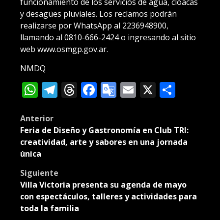
funcionamiento de los servicios de agua, cloacas
y desagües pluviales. Los reclamos podrán
realizarse por WhatsApp al 2236948900,
llamando al 0810-666-2424 o ingresando al sitio
web www.osmgp.gov.ar.
NMDQ
WhatsApp
Telegram
Threads
Facebook
Google
Email
X
Compa
Translate
Post
Anterior
Feria de Diseño y Gastronomía en Club TRI:
navigation
creatividad, arte y sabores en una jornada
única
Siguiente
Villa Victoria presenta su agenda de mayo
con espectáculos, talleres y actividades para
toda la familia