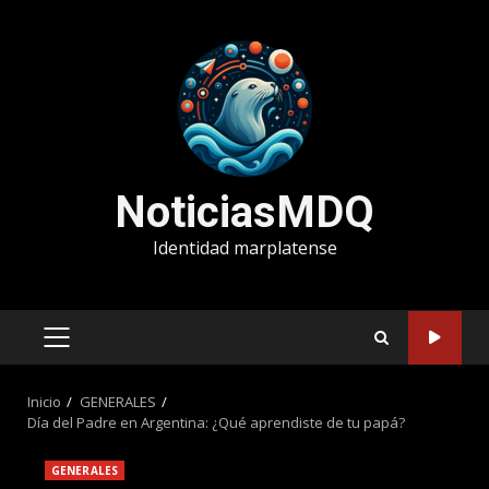
Saltar
al
contenido
NoticiasMDQ
Identidad marplatense
MENÚ
PRINCIPAL
Inicio
GENERALES
Día del Padre en Argentina: ¿Qué aprendiste de tu papá?
GENERALES