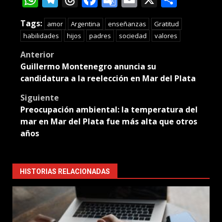
Translate
Tags:
amor
Argentina
enseñanzas
Gratitud
habilidades
hijos
padres
sociedad
valores
Post
Anterior
Guillermo Montenegro anuncia su
navigation
candidatura a la reelección en Mar del Plata
Siguiente
Preocupación ambiental: la temperatura del
mar en Mar del Plata fue más alta que otros
años
HISTORIAS RELACIONADAS