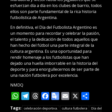
esfuerzan día a día en los clubes de barrio, todos
ellos son parte fundamental de la rica historia
futbolística de Argentina.
En definitiva, el Día del Futbolista Argentino es
un momento para recordar y celebrar la pasión,
el talento y la dedicación de todos aquellos que
han hecho del fútbol una parte integral de la
cultura argentina. Es una oportunidad para
rendir homenaje a los futbolistas que han
dejado una huella imborrable en la historia del
deporte y para enorgullecernos de ser parte de
una nación futbolera por excelencia.
NMDQ
WhatsApp
Telegram
Threads
Facebook
Google
Email
X
Compa
Translate
Tags:
celebración deportiva.
cultura futbolera
Día del