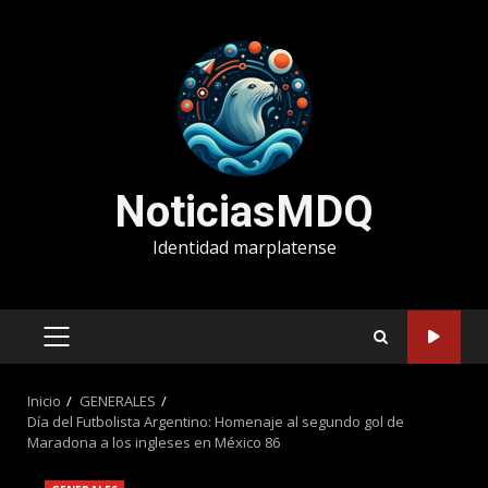
Saltar
al
contenido
NoticiasMDQ
Identidad marplatense
MENÚ
PRINCIPAL
Inicio
GENERALES
Día del Futbolista Argentino: Homenaje al segundo gol de
Maradona a los ingleses en México 86