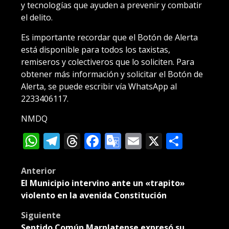
y tecnologías que ayuden a prevenir y combatir
el delito.
Es importante recordar que el Botón de Alerta
está disponible para todos los taxistas,
remiseros y colectiveros que lo soliciten. Para
obtener más información y solicitar el Botón de
Alerta, se puede escribir vía WhatsApp al
2233406117.
NMDQ
WhatsApp
Telegram
Threads
Facebook
Google
Email
X
Compa
Translate
Post
Anterior
El Municipio intervino ante un «trapito»
navigation
violento en la avenida Constitución
Siguiente
Sentido Común Marplatense expresó su