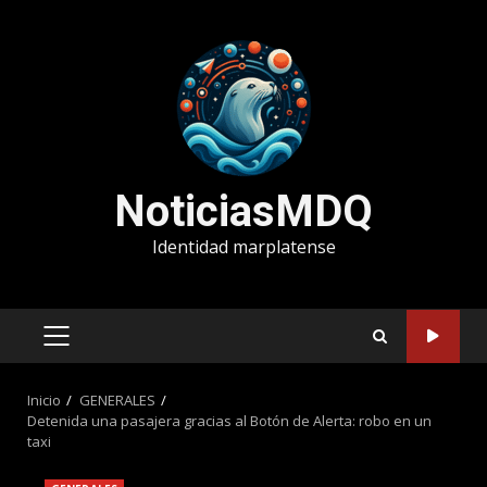
Saltar
al
contenido
NoticiasMDQ
Identidad marplatense
MENÚ
PRINCIPAL
Inicio
GENERALES
Detenida una pasajera gracias al Botón de Alerta: robo en un
taxi