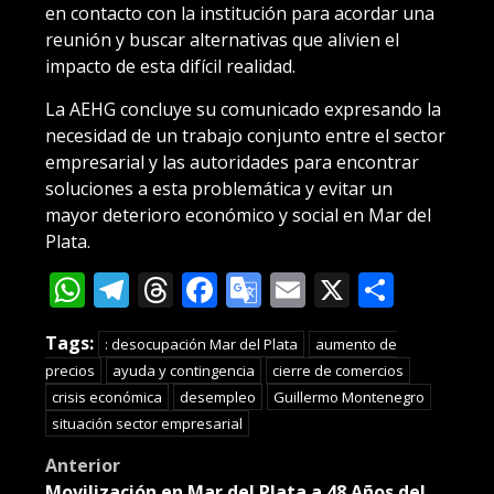
en contacto con la institución para acordar una
reunión y buscar alternativas que alivien el
impacto de esta difícil realidad.
La AEHG concluye su comunicado expresando la
necesidad de un trabajo conjunto entre el sector
empresarial y las autoridades para encontrar
soluciones a esta problemática y evitar un
mayor deterioro económico y social en Mar del
Plata.
WhatsApp
Telegram
Threads
Facebook
Google
Email
X
Compa
Translate
Tags:
: desocupación Mar del Plata
aumento de
precios
ayuda y contingencia
cierre de comercios
crisis económica
desempleo
Guillermo Montenegro
situación sector empresarial
Post
Anterior
Movilización en Mar del Plata a 48 Años del