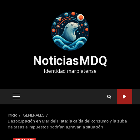
Saltar
al
contenido
NoticiasMDQ
Identidad marplatense
MENÚ
PRINCIPAL
Inicio
GENERALES
Desocupación en Mar del Plata: la caída del consumo y la suba
de tasas e impuestos podrían agravar la situación