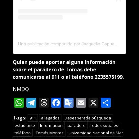
Una publicación compartida por Jacquelin Capuano (@jacquelincapuano)
Quien pueda aportar alguna información
sobre el paradero de Tomás debe
comunicarse al 911 o al teléfono 2235575199.
NMDQ
WhatsApp
Telegram
Threads
Facebook
Google
Email
X
Compa
Translate
Tags:
911
allegados
Desesperada búsqueda
estudiante
Información
paradero
redes sociales
teléfono
Tomás Montes
Universidad Nacional de Mar