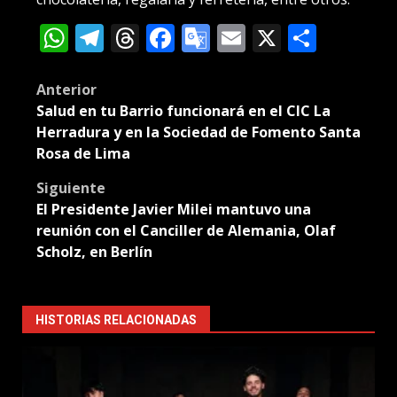
WhatsApp
Telegram
Threads
Facebook
Google
Email
X
Compa
Translate
Post
Anterior
Salud en tu Barrio funcionará en el CIC La
navigation
Herradura y en la Sociedad de Fomento Santa
Rosa de Lima
Siguiente
El Presidente Javier Milei mantuvo una
reunión con el Canciller de Alemania, Olaf
Scholz, en Berlín
HISTORIAS RELACIONADAS