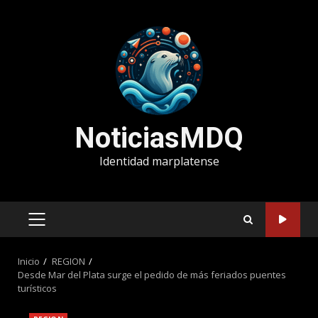
Saltar
al
contenido
NoticiasMDQ
Identidad marplatense
MENÚ
PRINCIPAL
Inicio
REGION
Desde Mar del Plata surge el pedido de más feriados puentes
turísticos