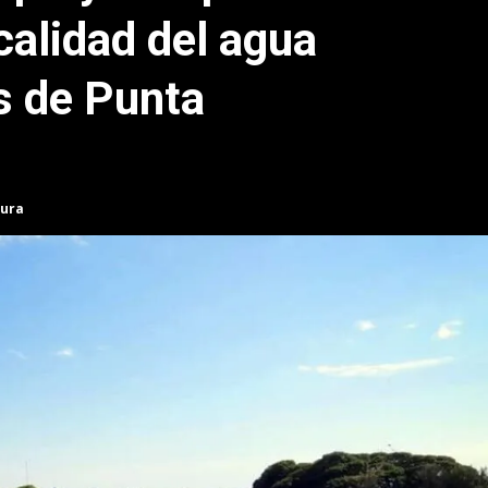
calidad del agua
s de Punta
tura