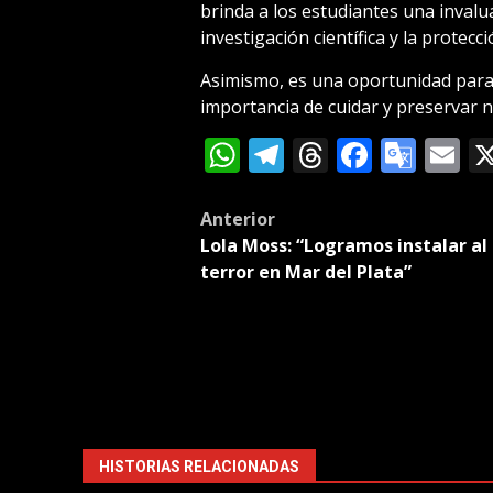
brinda a los estudiantes una invalu
investigación científica y la protec
Asimismo, es una oportunidad para 
importancia de cuidar y preservar 
WhatsApp
Telegram
Threads
Facebo
Goog
E
Tran
Post
Anterior
Lola Moss: “Logramos instalar al
navigation
terror en Mar del Plata”
HISTORIAS RELACIONADAS