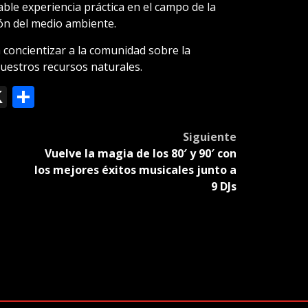
able experiencia práctica en el campo de la
ción del medio ambiente.
concientizar a la comunidad sobre la
nuestros recursos naturales.
ok
le
mail
X
Compartir
slate
Siguiente
Vuelve la magia de los 80′ y 90′ con
los mejores éxitos musicales junto a
9 DJs