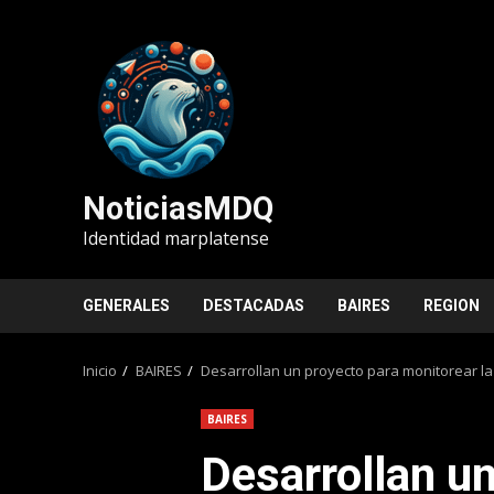
Saltar
al
contenido
NoticiasMDQ
Identidad marplatense
GENERALES
DESTACADAS
BAIRES
REGION
Inicio
BAIRES
Desarrollan un proyecto para monitorear l
BAIRES
Desarrollan un