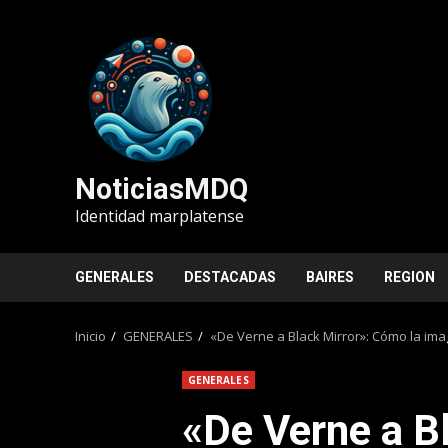
Saltar
al
contenido
NoticiasMDQ
Identidad marplatense
GENERALES
DESTACADAS
BAIRES
REGION
Inicio
GENERALES
«De Verne a Black Mirror»: Cómo la ima
GENERALES
«De Verne a B