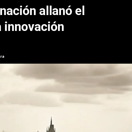
nación allanó el
a innovación
ura