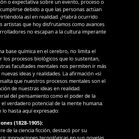
ión o expectativa sobre un evento, proceso o
cumplirse debido a que las personas actúan
irtiéndola así en realidad. ¿Habrá ocurrido
los artistas que hoy disfrutamos como avances
sarrolladores no escapan a la cultura imperante
a base química en el cerebro, no limita el
r los procesos biológicos que lo sustentan,
ras facultades mentales nos permiten ir más
 nuevas ideas y realidades. La afirmación «si
esalta que nuestros procesos mentales son el
ación de nuestras ideas en realidad.
rial del pensamiento como el poder de la
el verdadero potencial de la mente humana.
 lo hasta aquí expresado:
ciones (1828-1905):
e de la ciencia ficción, destacó por su
ir innovaciones tecnológicas en sus novelas.