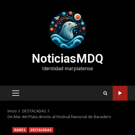
Saltar
al
contenido
NoticiasMDQ
Identidad marplatense
MENÚ
PRINCIPAL
Inicio
DESTACADAS
De Mar del Plata directo al Festival Nacional de Baradero
BAIRES
DESTACADAS