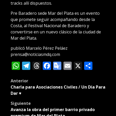
tracks allí dispuestos.
Pre Baradero sede Mar del Plata es un evento
que promete seguir acompañando desde la
Costa, al Festival Nacional de Baradero y
convertirse en un nuevo clásico de la ciudad de
Mar del Plata.
publicó Marcelo Pérez Peláez
prensa@noticiasmdq.com
WhatsApp
Telegram
Threads
Facebook
Google
Email
X
Compa
Translate
Post
Anterior
Charla para Asociaciones Civiles / Un Día Para
navigation
Dar ♥️
Siguiente
Avanza la obra del primer barrio privado
premium de Mar del Plata