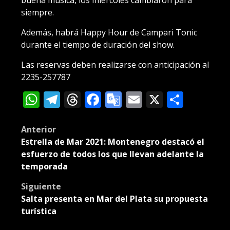
buena música, los miércoles cambiaron para
siempre.
Además, habrá Happy Hour de Campari Tonic
durante el tiempo de duración del show.
Las reservas deben realizarse con anticipación al
2235-257787
WhatsApp
Telegram
Threads
Facebook
Google
Email
X
Compa
Translate
Post
Anterior
Estrella de Mar 2021: Montenegro destacó el
navigation
esfuerzo de todos los que llevan adelante la
temporada
Siguiente
Salta presenta en Mar del Plata su propuesta
turística