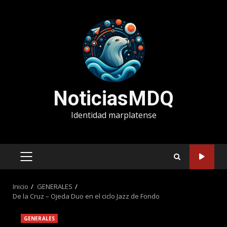
Saltar
al
contenido
NoticiasMDQ
Identidad marplatense
MENÚ
PRINCIPAL
Inicio
GENERALES
De la Cruz – Ojeda Duo en el ciclo Jazz de Fondo
GENERALES