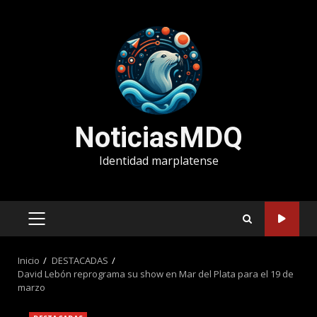
Saltar
al
contenido
NoticiasMDQ
Identidad marplatense
MENÚ
PRINCIPAL
Inicio
DESTACADAS
David Lebón reprograma su show en Mar del Plata para el 19 de
marzo