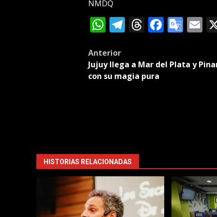
NMDQ
WhatsApp
Telegram
Threads
Facebo
Goog
E
Tran
Post
Anterior
Jujuy llega a Mar del Plata y Pin
navigation
con su magia pura
HISTORIAS RELACIONADAS