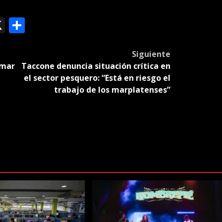
ok
le
mail
X
Compartir
slate
Siguiente
amar
Taccone denuncia situación crítica en
el sector pesquero: “Está en riesgo el
trabajo de los marplatenses”