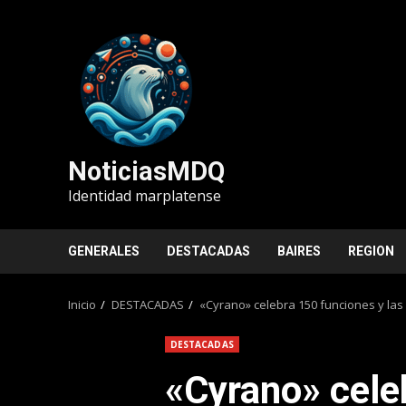
Saltar
al
contenido
NoticiasMDQ
Identidad marplatense
GENERALES
DESTACADAS
BAIRES
REGION
Inicio
DESTACADAS
«Cyrano» celebra 150 funciones y las
DESTACADAS
«Cyrano» cele