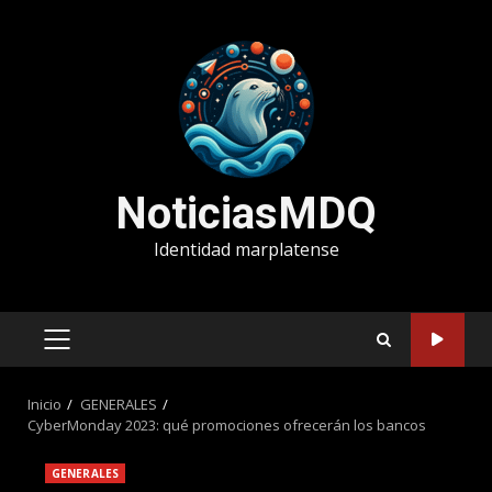
Saltar
al
contenido
NoticiasMDQ
Identidad marplatense
MENÚ
PRINCIPAL
Inicio
GENERALES
CyberMonday 2023: qué promociones ofrecerán los bancos
GENERALES