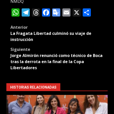
NMDQ
WhatsApp
Telegram
Threads
Facebook
Google
Email
X
Compa
Translate
Post
Anterior
La Fragata Libertad culminó su viaje de
navigation
instrucción
Siguiente
Jorge Almirón renunció como técnico de Boca
tras la derrota en la final de la Copa
Libertadores
HISTORIAS RELACIONADAS