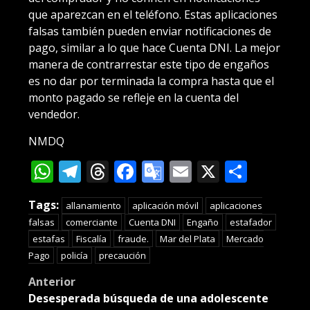
que aparezcan en el teléfono. Estas aplicaciones
falsas también pueden enviar notificaciones de
pago, similar a lo que hace Cuenta DNI. La mejor
manera de contrarrestar este tipo de engaños
es no dar por terminada la compra hasta que el
monto pagado se refleje en la cuenta del
vendedor.
NMDQ
WhatsApp
Telegram
Threads
Facebook
Google
Email
X
Compa
Translate
Tags:
allanamiento
aplicación móvil
aplicaciones
falsas
comerciante
Cuenta DNI
Engaño
estafador
estafas
Fiscalía
fraude.
Mar del Plata
Mercado
Pago
policía
precaución
Post
Anterior
Desesperada búsqueda de una adolescente