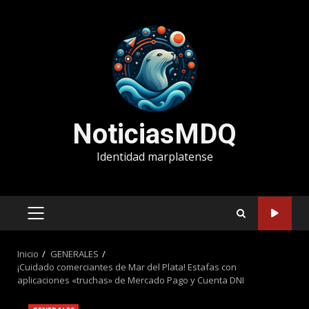
Saltar
al
contenido
NoticiasMDQ
Identidad marplatense
MENÚ
PRINCIPAL
Inicio
GENERALES
¡Cuidado comerciantes de Mar del Plata! Estafas con
aplicaciones «truchas» de Mercado Pago y Cuenta DNI