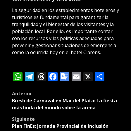
La seguridad en los establecimientos hoteleros y
turísticos es fundamental para garantizar la
tranquilidad y el bienestar de los visitantes y la
población local. Por ello, es importante contar
con los recursos y las políticas adecuadas para
prevenir y gestionar situaciones de emergencia
como la ocurrida hoy en el hotel Clarens.
WhatsApp
Telegram
Threads
Facebook
Google
Email
X
Compa
Translate
Post
Anterior
Bresh de Carnaval en Mar del Plata: La fiesta
navigation
más linda del mundo sobre la arena
Siguiente
Plan FinEs: Jornada Provincial de Inclusión