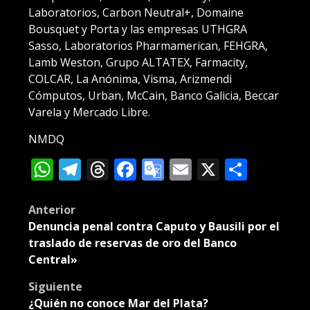
Laboratorios, Carbon Neutral+, Domaine
Bousquet y Porta y las empresas UTHGRA
Sasso, Laboratorios Pharmamerican, FEHGRA,
Lamb Weston, Grupo ALTATEX, Farmacity,
COLCAR, La Anónima, Visma, Arizmendi
Cómputos, Urban, McCain, Banco Galicia, Beccar
Varela y Mercado Libre.
NMDQ
WhatsApp
Telegram
Threads
Facebook
Google
Email
X
Compa
Translate
Post
Anterior
Denuncia penal contra Caputo y Bausili por el
navigation
traslado de reservas de oro del Banco
Central»
Siguiente
¿Quién no conoce Mar del Plata?