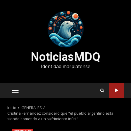
Saltar
al
contenido
NoticiasMDQ
Identidad marplatense
MENÚ
PRINCIPAL
Inicio
GENERALES
Cristina Fernández consideró que “el pueblo argentino está
siendo sometido a un sufrimiento inútil”