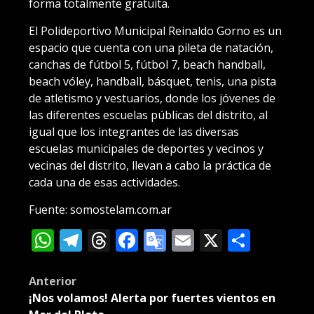
forma totalmente gratuita.
El Polideportivo Municipal Reinaldo Gorno es un
espacio que cuenta con una pileta de natación,
canchas de fútbol 5, fútbol 7, beach handball,
beach vóley, handball, básquet, tenis, una pista
de atletismo y vestuarios, donde los jóvenes de
las diferentes escuelas públicas del distrito, al
igual que los integrantes de las diversas
escuelas municipales de deportes y vecinos y
vecinas del distrito, llevan a cabo la práctica de
cada una de esas actividades.
Fuente: somostelam.com.ar
WhatsApp
Telegram
Threads
Facebook
Google
Email
X
Compa
Translate
Post
Anterior
¡Nos volamos! Alerta por fuertes vientos en
navigation