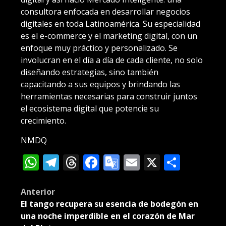
consultora enfocada en desarrollar negocios
digitales en toda Latinoamérica. Su especialidad
es el e-commerce y el marketing digital, con un
enfoque muy práctico y personalizado. Se
involucran en el día a día de cada cliente, no solo
diseñando estrategias, sino también
capacitando a sus equipos y brindando las
herramientas necesarias para construir juntos
el ecosistema digital que potencie su
crecimiento.
NMDQ
WhatsApp
Telegram
Threads
Facebook
Google
Email
X
Compa
Translate
Post
Anterior
El tango recupera su esencia de bodegón en
navigation
una noche imperdible en el corazón de Mar