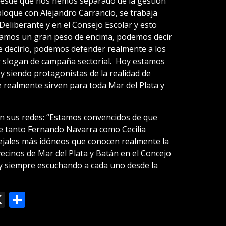
 desde que nos hemos separado de la gestión
bloque con Alejandro Carrancio, se trabaja
Deliberante y en el Consejo Escolar y esto
camos un gran peso de encima, podemos decir
e decirlo, podemos defender realmente a los
er slogan de campaña sectorial. Hoy estamos
y siendo protagonistas de la realidad de
 realmente sirven para toda Mar del Plata y
en sus redes: “Estamos convencidos de que
e tanto Fernando Navarra como Cecilia
ejales más idóneos que conocen realmente la
ecinos de Mar del Plata y Batán en el Concejo
y siempre escuchando a cada uno desde la
ok
le
mail
X
Compartir
slate