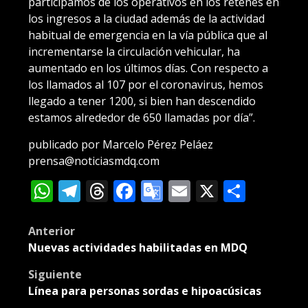
participamos de los operativos en los retenes en
los ingresos a la ciudad además de la actividad
habitual de emergencia en la vía pública que al
incrementarse la circulación vehicular, ha
aumentado en los últimos días. Con respecto a
los llamados al 107 por el coronavirus, hemos
llegado a tener 1200, si bien han descendido
estamos alrededor de 650 llamadas por día”.
publicado por Marcelo Pérez Peláez
prensa@noticiasmdq.com
WhatsApp
Telegram
Threads
Facebook
Google
Email
X
Compa
Translate
Post
Anterior
Nuevas actividades habilitadas en MDQ
navigation
Siguiente
Línea para personas sordas e hipoacúsicas