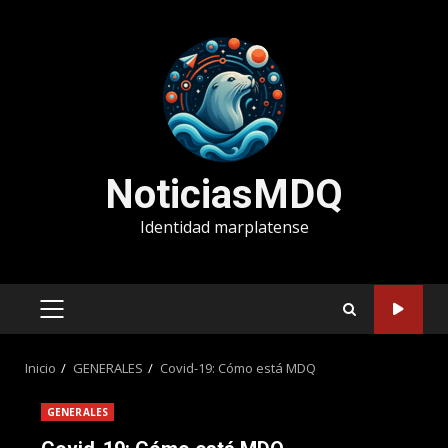
Saltar
al
contenido
NoticiasMDQ
Identidad marplatense
MENÚ
PRINCIPAL
Inicio
GENERALES
Covid-19: Cómo está MDQ
GENERALES