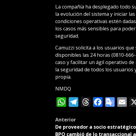
La compañía ha desplegado todo su
la evolución del sistema y iniciar l
condiciones operativas estén dada
los casos más sensibles para poder r
seguridad.
Camuzzi solicita a los usuarios qu
disponibles las 24 horas (0810-666
caso y facilitar un ágil operativo de
la seguridad de todos los usuarios
propia.
NMDQ
WhatsApp
Telegram
Threads
Facebo
Goog
E
Tran
Post
Anterior
De proveedor a socio estratégico:
navigation
BPO cambió de lo transaccional a