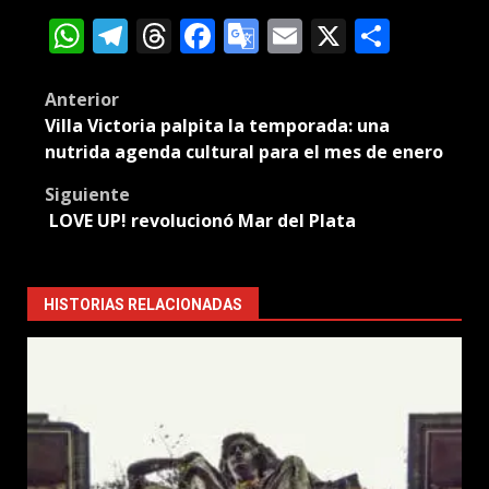
WhatsApp
Telegram
Threads
Facebook
Google
Email
X
Compa
Translate
Post
Anterior
Villa Victoria palpita la temporada: una
navigation
nutrida agenda cultural para el mes de enero
Siguiente
LOVE UP! revolucionó Mar del Plata
HISTORIAS RELACIONADAS