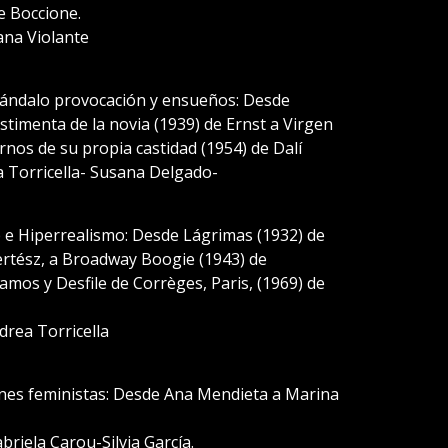
e Boccione.
ana Violante
escándalo provocación y ensueños: Desde
timenta de la novia (1939) de Ernst a Virgen
nos de su propia castidad (1954) de Dalí
a Torricella- Susana Delgado-
p e Hiperrealismo: Desde Lágrimas (1932) de
Kertész, a Broadway Boogie (1943) de
amos y Desfile de Corrèges, Paris, (1969) de
rea Torricella
iones feministas: Desde Ana Mendieta a Marina
riela Carou-Silvia García.