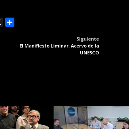
ok
le
mail
X
Compartir
slate
Siguiente
El Manifiesto Liminar. Acervo de la
UNESCO