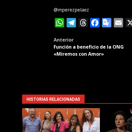
@mperezpelaez
WhatsApp
Telegram
Threads
Facebo
Goog
E
Tran
Post
Anterior
Función a beneficio de la ONG
navigation
«Miremos con Amor»
HISTORIAS RELACIONADAS