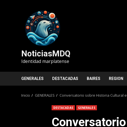
Saltar
al
contenido
NoticiasMDQ
Identidad marplatense
GENERALES
DESTACADAS
BAIRES
REGION
Inicio
GENERALES
Conversatorio sobre Historia Cultural
DESTACADAS
GENERALES
Conversatorio