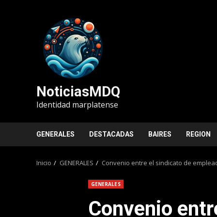
Saltar
al
contenido
NoticiasMDQ
Identidad marplatense
GENERALES
DESTACADAS
BAIRES
REGION
Inicio
GENERALES
Convenio entre el sindicato de emplea
GENERALES
Convenio entre