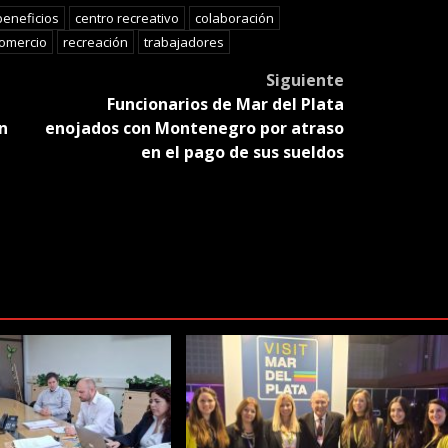
slate
beneficios
centro recreativo
colaboración
omercio
recreación
trabajadores
Siguiente
Funcionarios de Mar del Plata
n
enojados con Montenegro por atraso
en el pago de sus sueldos