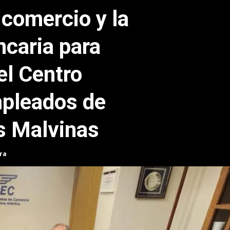
comercio y la
ncaria para
el Centro
mpleados de
s Malvinas
ra