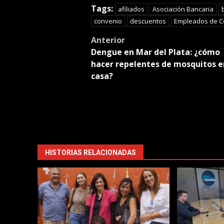
Tran
Tags:
afiliados
Asociación Bancaria
convenio
descuentos
Empleados de C
Post
Anterior
Dengue en Mar del Plata: ¿cómo
navigation
hacer repelentes de mosquitos e
casa?
HISTORIAS RELACIONADAS