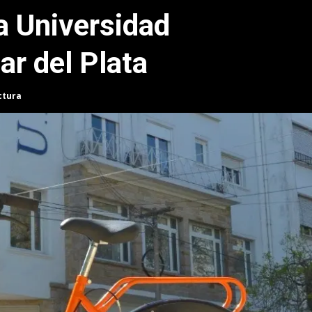
la Universidad
ar del Plata
ctura