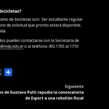
icicletas?
tamo de bicicletas son: Ser estudiante regular
io de solicitud que pronto estará disponble.
ida.
dos pueden contactarse con la Secretaría de
u@mdp.edu.ar
o al teléfono 492.1705 al 1710
ok
le
mail
X
Compartir
slate
Siguiente
os de
Gustavo Pulti repudia la convocatoria
de Espert a una rebelión fiscal