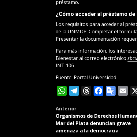
préstamo.
¿Cómo acceder al préstamo de b
Los requisitos para acceder al prés
de la UNMDP. Completar el formular
Presentar la documentación requer
Para más información, los interesa
Bienestar al correo electrónico
sbc
INT 106
Fuente: Portal Universidad
WhatsApp
Telegram
Threads
Facebo
Goog
E
Tran
Post
Anterior
Organismos de Derechos Human
navigation
Mar del Plata denuncian grave
amenaza a la democracia