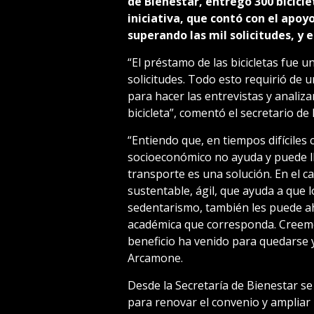
de Bienestar, entregó 300 bicicl
iniciativa, que contó con el apoyo
superando las mil solicitudes, y 
“El préstamo de las bicicletas fue u
solicitudes. Todo esto requirió de u
para hacer las entrevistas y analiz
bicicleta”, comentó el secretario de
“Entiendo que, en tiempos difíciles
socioeconómico no ayuda y puede lle
transporte es una solución. En el ca
sustentable, ágil, que ayuda a que 
sedentarismo, también les puede ah
académica que corresponda. Creem
beneficio ha venido para quedarse 
Arcamone.
Desde la Secretaría de Bienestar se
para renovar el convenio y ampliar l