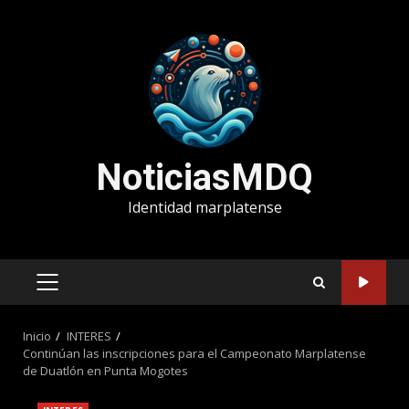
Saltar
al
contenido
NoticiasMDQ
Identidad marplatense
MENÚ
PRINCIPAL
Inicio
INTERES
Continúan las inscripciones para el Campeonato Marplatense
de Duatlón en Punta Mogotes