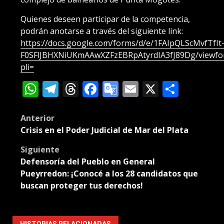
Quienes deseen participar de la competencia,
podrán anotarse a través del siguiente link:
https://docs.google.com/forms/d/e/1FAIpQLScMvfTfIt
F0SFlJBHXNiUKmAAwXZFzEBRpAtyrdIA3fJ89Dg/viewfo
pli=
WhatsApp
Telegram
Threads
Facebook
Google
Email
X
Compa
Translate
Post
Anterior
Crisis en el Poder Judicial de Mar del Plata
navigation
Siguiente
Defensoría del Pueblo en General
Pueyrredon: ¡Conocé a los 28 candidatos que
buscan proteger tus derechos!
HISTORIAS RELACIONADAS