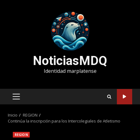
Saltar
al
contenido
NoticiasMDQ
Identidad marplatense
MENÚ
PRINCIPAL
Inicio
REGION
Continúa la inscripción para los Intercolegiales de Atletismo
REGION