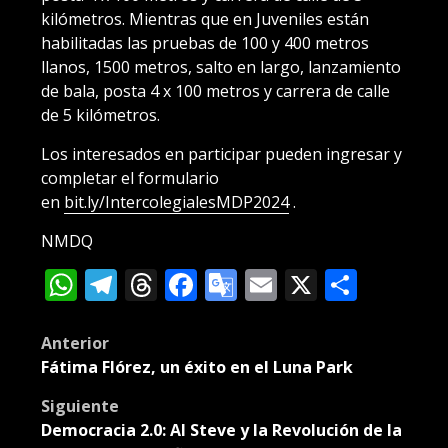
kilómetros. Mientras que en Juveniles están
habilitadas las pruebas de 100 y 400 metros
llanos, 1500 metros, salto en largo, lanzamiento
de bala, posta 4 x 100 metros y carrera de calle
de 5 kilómetros.
Los interesados en participar pueden ingresar y
completar el formulario
en
bit.ly/IntercolegialesMDP2024
.
NMDQ
WhatsApp
Telegram
Threads
Facebook
Google
Email
X
Compa
Translate
Post
Anterior
Fátima Flórez, un éxito en el Luna Park
navigation
Siguiente
Democracia 2.0: AI Steve y la Revolución de la