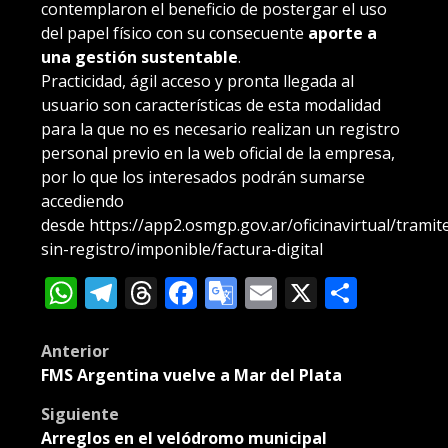
contemplaron el beneficio de postergar el uso
del papel físico con su consecuente
aporte a
una gestión sustentable
.
Practicidad, ágil acceso y pronta llegada al
usuario son características de esta modalidad
para la que no es necesario realizan un registro
personal previo en la web oficial de la empresa,
por lo que los interesados podrán sumarse
accediendo
desde
https://app2.osmgp.gov.ar/oficinavirtual/tramit
sin-registro/imponible/factura-digital
WhatsApp
Telegram
Threads
Facebook
Google
Email
X
Compa
Translate
Post
Anterior
FMS Argentina vuelve a Mar del Plata
navigation
Siguiente
Arreglos en el velódromo municipal