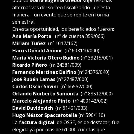
pública
María Eugenia Grebol
supervisó las
alternativas del sorteo fiscalizando –de esta
manera- un evento que se repite en forma
semestral.
En esta oportunidad, los beneficiados fueron:
Ana María Porta
(nº de cuenta 359/066)
Miriam Tuñez
(nº 1017/167)
Harris Donald Amour
(nº 603110/000)
María Victoria Otero Budino
(nº 33215/001)
Ricardo Piñero
(nº 24381/009)
Fernando Martínez Delfino
(nº 24376/040)
José Rubén Lamas
(nº 27487/000)
Carlos Oscar Savini
(nº 66552/000)
Orlando Norberto Samonta
(nº 88512/000)
Marcelo Alejandro Pinto
(nº 400142/002)
David Duvidovich
(nº 61451/033)
Hugo Néstor Spaccarotella
(nº 590/110)
La
factura digital
de OSSE, es de destacar, fue
elegida ya por más de 61.000 cuentas que