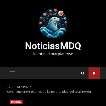
Saltar
al
contenido
NoticiasMDQ
Identidad marplatense
MENÚ
PRINCIPAL
Inicio
REGION
“Conmemoraron 50 años de la inmortalidad del Gral. Perón”
REGION