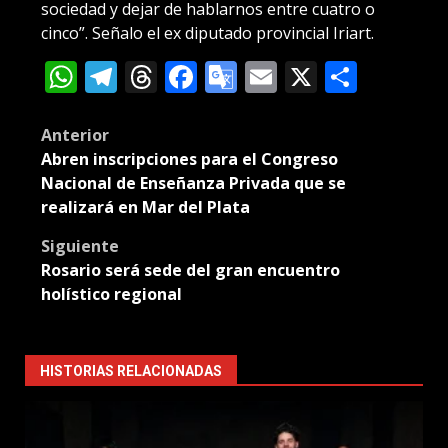
sociedad y dejar de hablarnos entre cuatro o
cinco”. Señalo el ex diputado provincial Iriart.
WhatsApp
Telegram
Threads
Facebook
Google
Email
X
Compa
Translate
Post
Anterior
Abren inscripciones para el Congreso
navigation
Nacional de Enseñanza Privada que se
realizará en Mar del Plata
Siguiente
Rosario será sede del gran encuentro
holístico regional
HISTORIAS RELACIONADAS