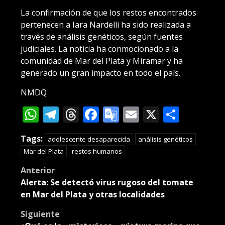
La confirmación de que los restos encontrados
pertenecen a Iara Nardelli ha sido realizada a
través de análisis genéticos, según fuentes
judiciales. La noticia ha conmocionado a la
comunidad de Mar del Plata y Miramar y ha
generado un gran impacto en todo el país.
NMDQ
WhatsApp
Telegram
Threads
Facebook
Google
Email
X
Compa
Translate
Tags:
adolescente desaparecida
análisis genéticos
Mar del Plata
restos humanos
Post
Anterior
Alerta: Se detectó virus rugoso del tomate
navigation
en Mar del Plata y otras localidades
Siguiente