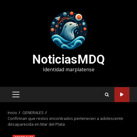
Saltar
al
contenido
NoticiasMDQ
Identidad marplatense
MENÚ
PRINCIPAL
Inicio
GENERALES
Confirman que restos encontrados pertenecen a adolescente
desaparecida en Mar del Plata