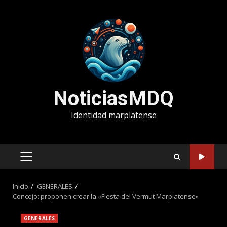
Saltar
al
contenido
NoticiasMDQ
Identidad marplatense
MENÚ
PRINCIPAL
Inicio
GENERALES
Concejo: proponen crear la «Fiesta del Vermut Marplatense»
GENERALES