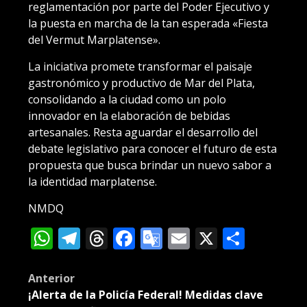
reglamentación por parte del Poder Ejecutivo y
la puesta en marcha de la tan esperada «Fiesta
del Vermut Marplatense».
La iniciativa promete transformar el paisaje
gastronómico y productivo de Mar del Plata,
consolidando a la ciudad como un polo
innovador en la elaboración de bebidas
artesanales. Resta aguardar el desarrollo del
debate legislativo para conocer el futuro de esta
propuesta que busca brindar un nuevo sabor a
la identidad marplatense.
NMDQ
WhatsApp
Telegram
Threads
Facebook
Google
Email
X
Compa
Translate
Post
Anterior
¡Alerta de la Policía Federal! Medidas clave