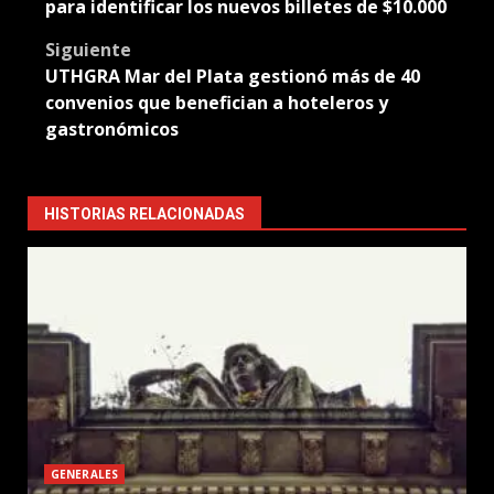
navigation
para identificar los nuevos billetes de $10.000
Siguiente
UTHGRA Mar del Plata gestionó más de 40
convenios que benefician a hoteleros y
gastronómicos
HISTORIAS RELACIONADAS
GENERALES