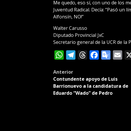
Me quedo, eso sí, con uno de los m
Juventud Radical. Decía: “Pasó un lí
Alfonsín, NO!”
Walter Carusso
Diputado Provincial JxC
Secretario general de la UCR de la 
WhatsApp
Telegram
Threads
Facebo
Goog
E
Tran
Post
Anterior
Contundente apoyo de Luis
navigation
Barrionuevo a la candidatura de
Eduardo “Wado” de Pedro