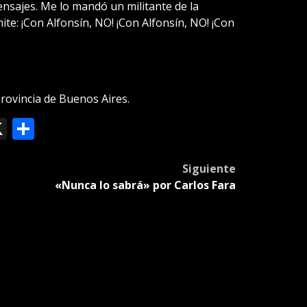
ensajes. Me lo mandó un militante de la
mite: ¡Con Alfonsín, NO! ¡Con Alfonsín, NO! ¡Con
Provincia de Buenos Aires.
ok
le
mail
X
Compartir
slate
Siguiente
«Nunca lo sabrá» por Carlos Fara