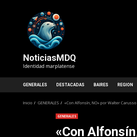
Saltar
al
contenido
NoticiasMDQ
Identidad marplatense
GENERALES
DESTACADAS
BAIRES
REGION
Inicio
GENERALES
«Con Alfonsín, NO» por Walter Carusso
GENERALES
«Con Alfonsín