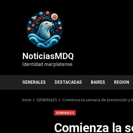
Saltar
al
contenido
NoticiasMDQ
Identidad marplatense
GENERALES
DESTACADAS
BAIRES
REGION
Inicio
GENERALES
Comienza la semana de prevención y lu
GENERALES
Comienza la 