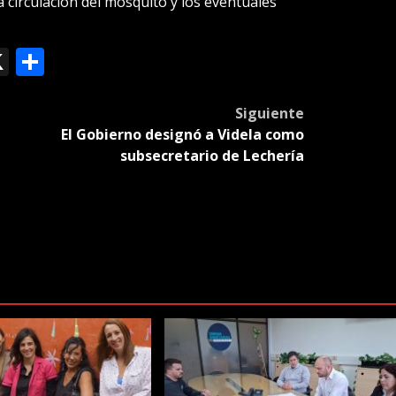
la circulación del mosquito y los eventuales
ok
le
mail
X
Compartir
slate
Siguiente
El Gobierno designó a Videla como
subsecretario de Lechería