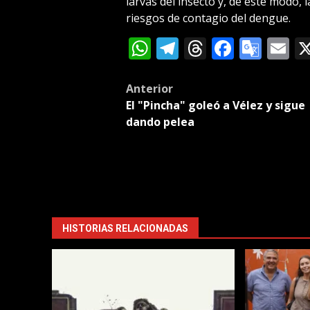
larvas del insecto y, de este modo, 
riesgos de contagio del dengue.
WhatsApp
Telegram
Threads
Facebo
Goog
E
Tran
Post
Anterior
El "Pincha" goleó a Vélez y sigue
navigation
dando pelea
HISTORIAS RELACIONADAS