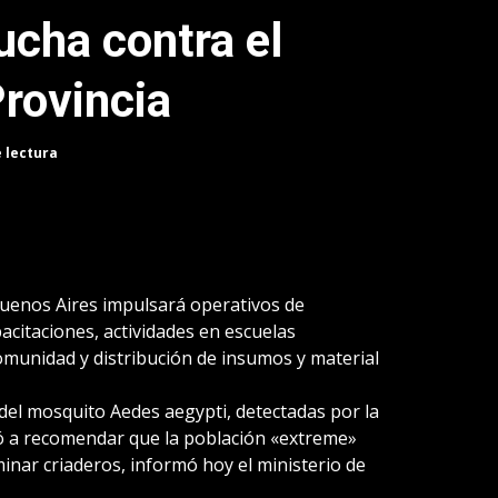
ucha contra el
Provincia
e lectura
uenos Aires impulsará operativos de
acitaciones, actividades en escuelas
comunidad y distribución de insumos y material
 del mosquito Aedes aegypti, detectadas por la
evó a recomendar que la población «extreme»
inar criaderos, informó hoy el ministerio de