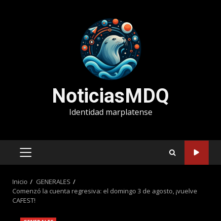
Saltar
al
contenido
NoticiasMDQ
Identidad marplatense
MENÚ
PRINCIPAL
Inicio
GENERALES
Comenzó la cuenta regresiva: el domingo 3 de agosto, ¡vuelve
CAFEST!