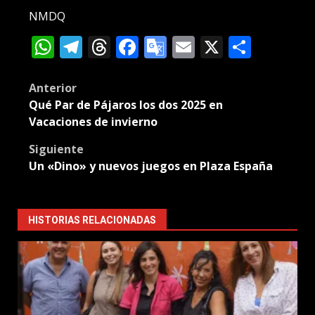
NMDQ
WhatsApp
Telegram
Threads
Facebook
Google
Email
X
Compa
Translate
Post
Anterior
Qué Par de Pájaros los dos 2025 en
navigation
Vacaciones de invierno
Siguiente
Un «Dino» y nuevos juegos en Plaza España
HISTORIAS RELACIONADAS