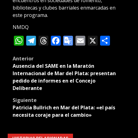
encuentros en sociedades de fomento,
bibliotecas y clubes barriales enmarcadas en
este programa.
NMDQ
WhatsApp
Telegram
Threads
Facebook
Google
Email
X
Compa
Translate
Post
Anterior
Ausencia del SAME en la Maratón
navigation
Internacional de Mar del Plata: presentan
pedido de informes en el Concejo
Deliberante
Siguiente
Patricia Bullrich en Mar del Plata: «el país
necesita coraje para el cambio»