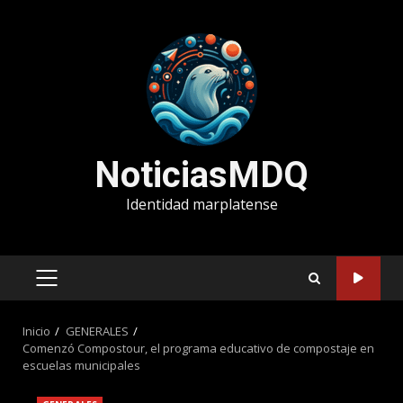
Saltar
al
contenido
NoticiasMDQ
Identidad marplatense
MENÚ
PRINCIPAL
Inicio
GENERALES
Comenzó Compostour, el programa educativo de compostaje en
escuelas municipales