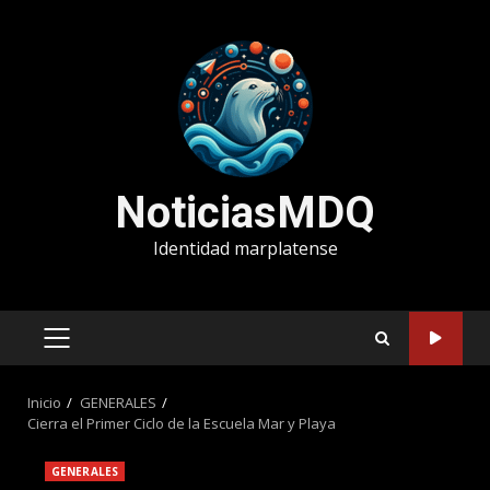
Saltar
al
contenido
NoticiasMDQ
Identidad marplatense
MENÚ
PRINCIPAL
Inicio
GENERALES
Cierra el Primer Ciclo de la Escuela Mar y Playa
GENERALES