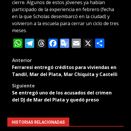
cierre. Algunos de estos jóvenes ya habían
participado de la experiencia en febrero (fecha
en la que Scholas desembarcó en la ciudad) y
volvieron a la escuela para cerrar un ciclo de tres
meses.
WhatsApp
Telegram
Threads
Facebook
Google
Email
X
Compa
Translate
Post
Anterior
Ferraresi entregó créditos para viviendas en
navigation
Tandil, Mar del Plata, Mar Chiquita y Castelli
Siguiente
Se entregó uno de los acusados del crimen
del DJ de Mar del Plata y quedó preso
HISTORIAS RELACIONADAS