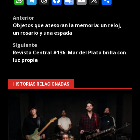
Translate
Post
Anterior
Objetos que atesoran la memoria: un reloj,
navigation
un rosario y una espada
Siguiente
Revista Central #136: Mar del Plata brilla con
luz propia
HISTORIAS RELACIONADAS