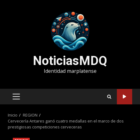
Saltar
al
contenido
NoticiasMDQ
Identidad marplatense
MENÚ
PRINCIPAL
Inicio
REGION
Cervecería Antares ganó cuatro medallas en el marco de dos
prestigiosas competiciones cerveceras