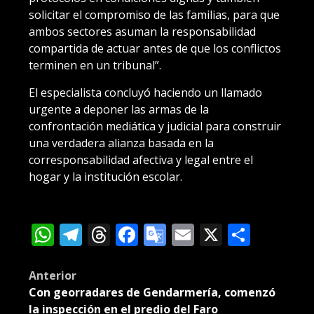
solicitar el compromiso de las familias, para que
ambos sectores asuman la responsabilidad
compartida de actuar antes de que los conflictos
terminen en un tribunal”.
El especialista concluyó haciendo un llamado
urgente a deponer las armas de la
confrontación mediática y judicial para construir
una verdadera alianza basada en la
corresponsabilidad afectiva y legal entre el
hogar y la institución escolar.
WhatsApp
Telegram
Threads
Facebook
Google
Email
X
Compa
Translate
Post
Anterior
Con georradares de Gendarmería, comenzó
navigation
la inspección en el predio del Faro